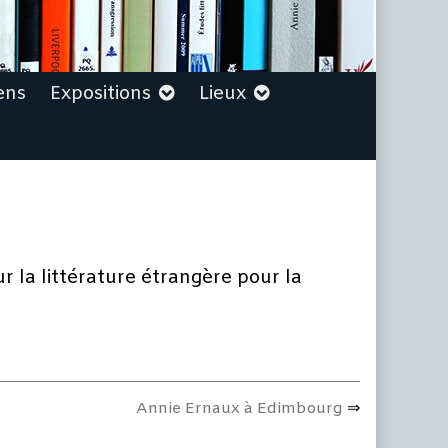
ens
Expositions
Lieux
r la littérature étrangère pour la
Next
Annie Ernaux à Edimbourg
post: