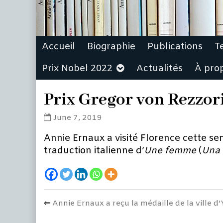
Accueil
Biographie
Publications
T
Prix Nobel 2022
Actualités
À pro
Prix Gregor von Rezzori,
Prix
June 7, 2019
Gregor
Annie Ernaux a visité Florence cette se
von
Rezzori,
traduction italienne d’
Une femme
(
Una
le
6
juin,
2019
published
Previous
Annie Ernaux a reçu la médaille de la ville d
Post
on
post:
navigation