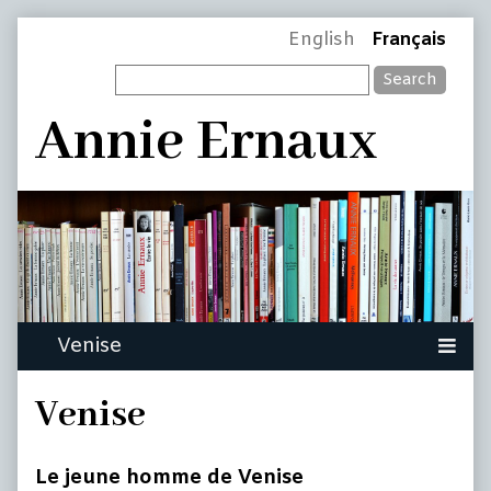
Skip
Page
English
Français
to
Search
content
Header
Annie Ernaux
Venise
Le jeune homme de Venise