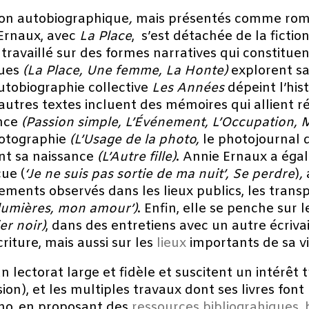
tion autobiographique
,
mais présentés comme ro
 Ernaux, avec
La Place
, s’est détachée de la fictio
 a travaillé sur des formes narratives qui constitue
ques
(La Place, Une femme, La Honte)
explorent sa 
autobiographie collective
Les Années
dépeint l’his
utres textes incluent des mémoires qui allient r
ence
(Passion simple, L’Événement, L’Occupation, M
hotographie
(L’Usage de la photo,
le photojournal d
nt sa naissance
(L’Autre fille)
. Annie Ernaux a éga
ue (
‘
Je ne suis pas sortie de ma nuit’, Se perdre
)
,
ments observés dans les lieux publics, les trans
 lumières, mon amour’)
. Enfin, elle se penche sur 
ier noir)
, dans des entretiens avec un autre écrivai
riture, mais aussi sur les
lieux
importants de sa v
lectorat large et fidèle et suscitent un intérêt trè
ion), et les multiples travaux dont ses livres font 
écho, en proposant des
ressources bibliograhiques
,