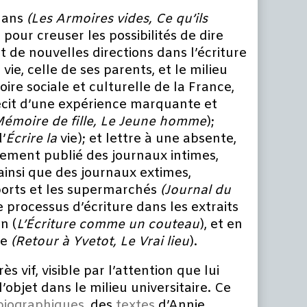
mans
(Les Armoires
vides,
Ce qu’ils
n pour creuser les possibilités de dire
nt de nouvelles directions dans l’écriture
vie, celle de ses parents, et le milieu
toire sociale et culturelle de la France,
écit d’une expérience marquante et
émoire de fille,
Le Jeune homme
);
’
Écrire la
vie); et lettre à une absente,
lement publié des journaux intimes,
ainsi que des journaux extimes,
ports et les supermarchés
(Journal du
le processus d’écriture dans les extraits
n (
L’Écriture comme un
couteau
), et en
ie
(Retour à Yvetot, Le Vrai
lieu
).
s vif, visible par l’attention que lui
l’objet dans le milieu universitaire. Ce
biographiques
, des
textes
d’Annie