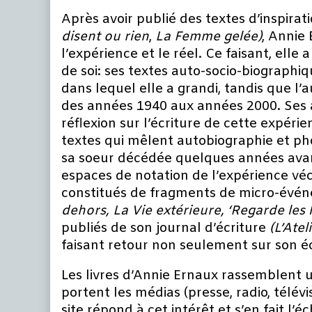
Après avoir publié des textes d’inspira
disent ou rien
,
La Femme gelée)
, Annie
l’expérience et le réel. Ce faisant, elle
de soi: ses textes auto-socio-biographi
dans lequel elle a grandi, tandis que l’
des années 1940 aux années 2000. Ses a
réflexion sur l’écriture de cette expéri
textes qui mêlent autobiographie et p
sa soeur décédée quelques années ava
espaces de notation de l’expérience véc
constitués de fragments de micro-événe
dehors, La Vie
extérieure, ‘Regarde les
publiés de son journal d’écriture
(L’Atel
faisant retour non seulement sur son éc
Les livres d’Annie Ernaux rassemblent un 
portent les médias (presse, radio, télévis
site répond à cet intérêt et s’en fait l’