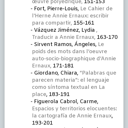
œuvre polyédrique,
151-153
Fort, Pierre-Louis,
Le Cahier de
l’Herne Annie Ernaux: escribir
para compartir,
155-161
Vázquez Jiménez, Lydia
,
Traducir a Annie Ernaux,
163-170
Sirvent Ramos, Ángeles,
Le
poids des mots dans l’oeuvre
auto-socio-biographique d’Annie
Ernaux,
171-181
Giordano, Chiara,
“Palabras que
parecen materia”: el lenguaje
como síntoma textual en La
place
, 183-191
Figuerola Cabrol, Carme,
Espacios y territorios elocuentes:
la cartografía de Annie Ernaux
,
193-201