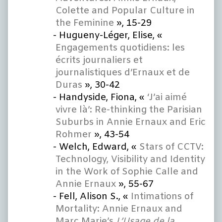
Colette and Popular Culture in
the Feminine
»
, 15-29
Hugueny-Léger, Elise, «
Engagements quotidiens: les
écrits journaliers et
journalistiques d’Ernaux et de
Duras
», 30-42
Handyside, Fiona, «
‘J’ai aimé
vivre là’: Re-thinking the Parisian
Suburbs in Annie Ernaux and Eric
Rohmer
», 43-54
Welch, Edward, «
Stars of CCTV:
Technology, Visibility and Identity
in the Work of Sophie Calle and
Annie Ernaux
», 55-67
Fell, Alison S., «
Intimations of
Mortality: Annie Ernaux and
Marc Marie’s
L’Usage de la