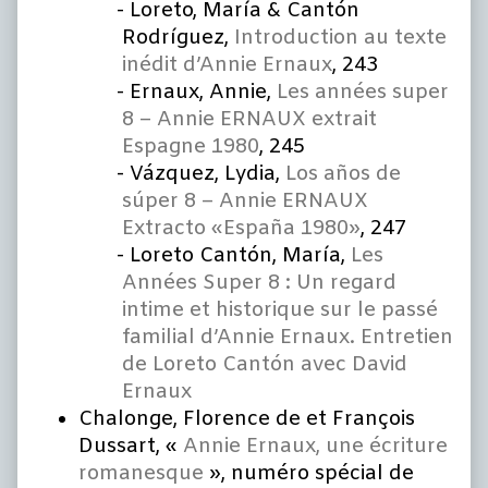
Loreto, María & Cantón
Rodríguez,
Introduction au texte
inédit d’Annie Ernaux
, 243
Ernaux, Annie,
Les années super
8 – Annie ERNAUX extrait
Espagne 1980
, 245
Vázquez, Lydia,
Los años de
súper 8 – Annie ERNAUX
Extracto «España 1980»
, 247
Loreto Cantón, María,
Les
Années Super 8 : Un regard
intime et historique sur le passé
familial d’Annie Ernaux. Entretien
de Loreto Cantón avec David
Ernaux
Chalonge, Florence de et François
Dussart, «
Annie Ernaux, une écriture
romanesque
», numéro spécial de