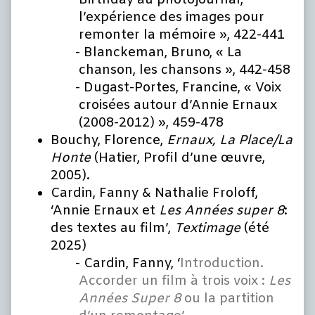
Birthday au photojournal,
l’expérience des images pour
remonter la mémoire », 422-441
Blanckeman, Bruno, « La
chanson, les chansons », 442-458
Dugast-Portes, Francine, « Voix
croisées autour d’Annie Ernaux
(2008-2012) », 459-478
Bouchy, Florence,
Ernaux, La Place/La
Honte
(Hatier, Profil d’une œuvre,
2005).
Cardin, Fanny & Nathalie Froloff,
‘Annie Ernaux et
Les Années super 8
:
des textes au film’,
Textimage
(été
2025)
Cardin, Fanny, ‘
Introduction.
Accorder un film à trois voix :
Les
Années Super 8
ou la partition