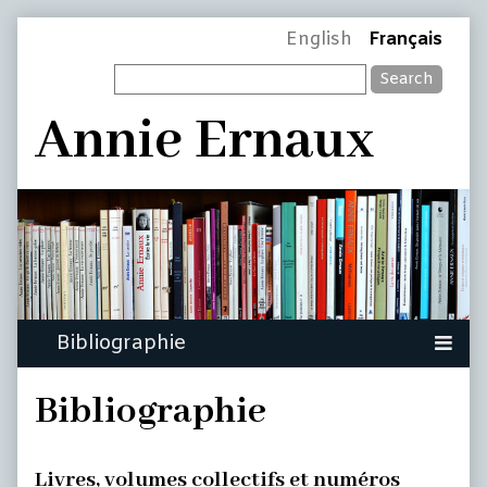
Skip
Page
English
Français
to
Search
content
Header
Annie Ernaux
Bibliographie
Livres, volumes collectifs et numéros