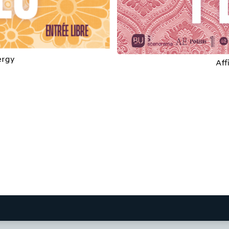
ergy
Aff