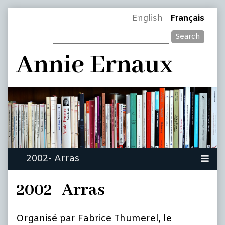
Skip
Page
English
Français
to
Search
content
Header
Annie Ernaux
2002- Arras
Organisé par Fabrice Thumerel, le