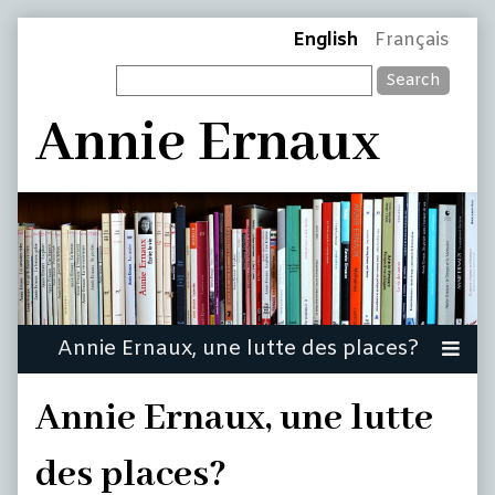
Skip
Page
English
Français
to
Search
content
Header
Annie Ernaux
Annie Ernaux, une lutte
des places?