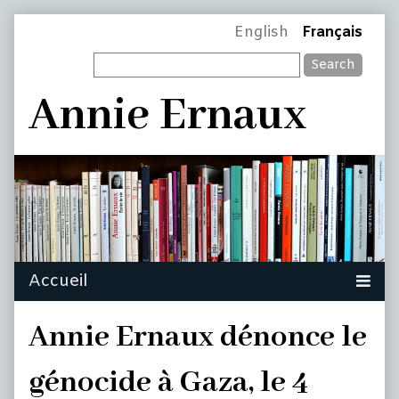
Skip
Page
English
Français
to
Search
content
Header
Annie Ernaux
Annie Ernaux dénonce le
génocide à Gaza, le 4