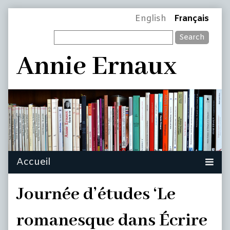
Skip
Page
English
Français
to
Search
content
Header
Annie Ernaux
Journée d’études ‘Le
romanesque dans Écrire