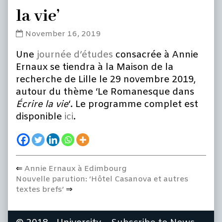
la vie’
Journée
November 16, 2019
d’études
Une
journée d’études
consacrée à Annie
‘Le
romanesque
Ernaux se tiendra à la Maison de la
dans
recherche de Lille le 29 novembre 2019,
Écrire
autour du thème ‘Le Romanesque dans
la
É
crire la vie
‘. Le programme complet est
vie’
disponible
ici
.
published
on
Previous
Annie Ernaux à Edimbourg
Post
Next
post:
Nouvelle parution: ‘Hôtel Casanova et autres
navigation
post:
textes brefs’