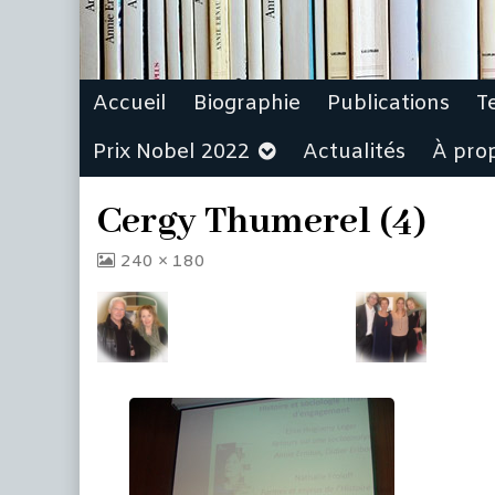
Accueil
Biographie
Publications
T
Prix Nobel 2022
Actualités
À pro
Cergy Thumerel (4)
View
240 × 180
image
at
full
size,