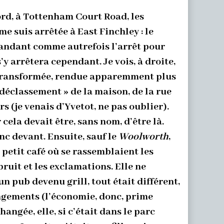
ord, à Tottenham Court Road, les
me suis arrêtée à East Finchley : le
emandant comme autrefois l’arrêt pour
’y arrêtera cependant. Je vois, à droite,
é transformée, rendue apparemment plus
déclassement » de la maison, de la rue
s (je venais d’Yvetot, ne pas oublier).
cela devait être, sans nom, d’être là.
anc devant. Ensuite, sauf le
Woolworth
,
e petit café où se rassemblaient les
bruit et les exclamations. Elle ne
n pub devenu grill, tout était différent,
hangements (l’économie, donc, prime
angée, elle, si c’était dans le parc