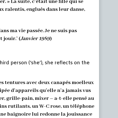
 » La suite, c’était une fille qui se
eux ralentis, englués dans leur danse,
ans ma vie passée. Je ne suis pas
 jouir.’ (
Janvier 1989
)
ird person (‘she’), she reflects on the
rdes tentures avec deux canapés moelleux
ipée d’appareils qu’elle n’a jamais vus
r, grille-pain, mixer – a-t-elle pensé au
bains rutilants, un W-C rose, un téléphone
 une baignoire lui redonne la jouissance