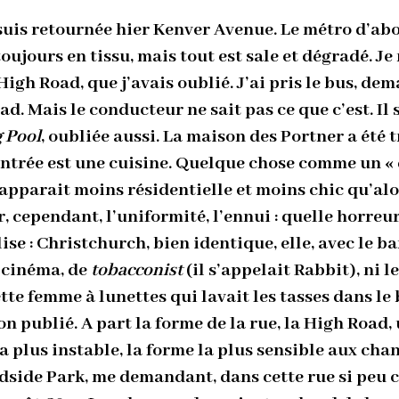
 suis retournée hier Kenver Avenue. Le métro d’ab
ujours en tissu, mais tout est sale et dégradé. Je 
 High Road, que j’avais oublié. J’ai pris le bus, d
d. Mais le conducteur ne sait pas ce que c’est. Il s
 Pool
, oubliée aussi. La maison des Portner a ét
’entrée est une cuisine. Quelque chose comme un « 
apparait moins résidentielle et moins chic qu’alor
 cependant, l’uniformité, l’ennui : quelle horreur 
lise : Christchurch, bien identique, elle, avec le b
 cinéma, de
tobacconist
(il s’appelait Rabbit), ni l
tte femme à lunettes qui lavait les tasses dans le 
 publié. A part la forme de la rue, la High Road, u
 la plus instable, la forme la plus sensible aux c
odside Park, me demandant, dans cette rue si peu ch