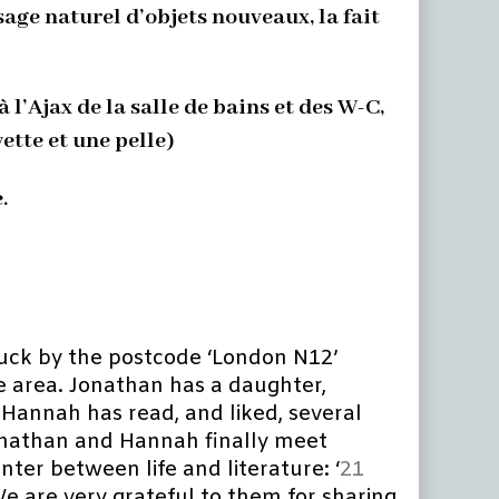
age naturel d’objets nouveaux, la fait
 l’Ajax de la salle de bains et des W-C,
ette et une pelle)
.
truck by the postcode ‘London N12’
e area. Jonathan has a daughter,
Hannah has read, and liked, several
Jonathan and Hannah finally meet
nter between life and literature: ‘
21
 We are very grateful to them for sharing