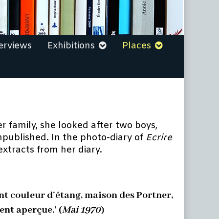
erviews
Exhibitions
Places
r family, she looked after two boys,
unpublished. In the photo-diary of
Ecrire
extracts from her diary.
nt couleur d’étang, maison des Portner,
ent aperçue.’ (
Mai 1970
)