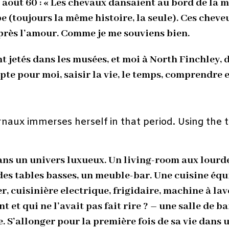
oût 60 : « Les chevaux dansaient au bord de la mer.
ype (toujours la même histoire, la seule). Ces chev
près l’amour. Comme je me souviens bien.
t jetés dans les musées, et moi à North Finchley, d
pte pour moi, saisir la vie, le temps, comprendre et
rnaux immerses herself in that period. Using the th
e dans un univers luxueux. Un living-room aux lou
, des tables basses, un meuble-bar. Une cuisine équ
, cuisinière electrique, frigidaire, machine à lave
nt et qui ne l’avait pas fait rire ? – une salle de 
e. S’allonger pour la première fois de sa vie dans