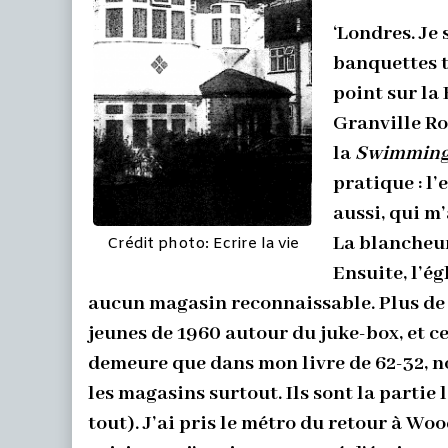
‘Londres. Je
banquettes to
point sur la
Granville Roa
la
Swimming
pratique : l
aussi, qui m’
La blancheur,
Crédit photo: Ecrire la vie
Ensuite, l’ég
aucun magasin reconnaissable. Plus de
jeunes de 1960 autour du juke-box, et ce
demeure que dans mon livre de 62-32, non
les magasins surtout. Ils sont la partie
tout). J’ai pris le métro du retour à Wo