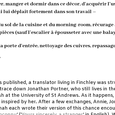
r, manger et dormir dans ce décor, d’acquérir l’us
i lui déplait fortement dans son travail –
 du sol de la cuisine et du morning-room, récurage à
pièces (sauf l’escalier à épousseter avec une balay
la porte d’entrée, nettoyage des cuivres, repassage
’
 published, a translator living in Finchley was s
race down Jonathan Portner, who still lives in th
 at the University of St Andrews. As it happens, 
 inspired by her. After a few exchanges, Annie, 
nnah each wrote their version of this chance encou
inconnu
‘ (‘
Yours sincerely, a stranger
‘ in English).